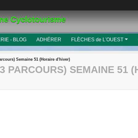
gne Cyclotourisme
RIE - BLOG
ADHÉRER
FLÈCHES de L'OUEST
arcours) Semaine 51 (Horaire d'hiver)
3 PARCOURS) SEMAINE 51 (