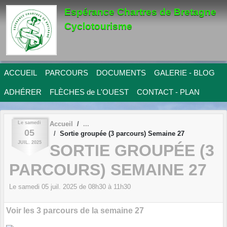
Panneau de gestion des cookies
Espérance Chartres de Bretagne
Cyclotourisme
ACCUEIL
PARCOURS
DOCUMENTS
GALERIE - BLOG
ADHÉRER
FLÈCHES de L'OUEST
CONTACT - PLAN
Le
samedi
Accueil
05
Sortie groupée (3 parcours) Semaine 27
JUIL.
2025
SORTIE GROUPÉE (3
PARCOURS) SEMAINE 27
Le
samedi
05
juil.
2025
de 08h30 à 11h30
Voir les 3 parcours de la semaine 27