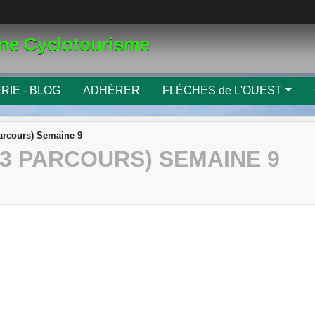
gne Cyclotourisme
RIE - BLOG
ADHÉRER
FLÈCHES de L'OUEST
parcours) Semaine 9
3 PARCOURS) SEMAINE 9