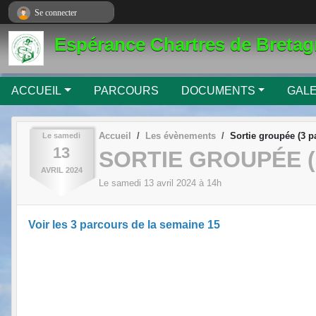
Panneau de gestion des cookies
Se connecter
Espérance Chartres de Breta
ACCUEIL
PARCOURS
DOCUMENTS
GALE
Accueil
Les évènements
Sortie groupée (3 
Le
samedi
13
SORTIE GROUPÉE (
AVRIL
2024
Le
samedi
13
avril
2024
à 14h
Voir les 3 parcours de la semaine 15