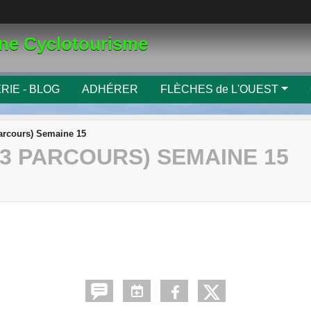
gne Cyclotourisme
RIE - BLOG
ADHÉRER
FLÈCHES de L'OUEST
parcours) Semaine 15
3 PARCOURS) SEMAINE 15