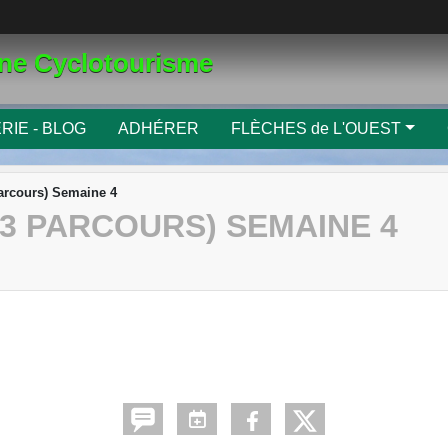
gne Cyclotourisme
RIE - BLOG
ADHÉRER
FLÈCHES de L'OUEST
parcours) Semaine 4
3 PARCOURS) SEMAINE 4