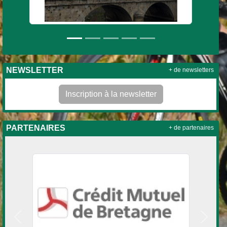
NEWSLETTER
+ de newsletters
Inscription à la newsletter
PARTENAIRES
+ de partenaires
Précedent
Suivan