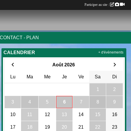
Participer au site :
CONTACT - PLAN
CALENDRIER
+ d'évènements
Août 2026
Lu
Ma
Me
Je
Ve
Sa
Di
1
2
3
4
5
6
7
8
9
10
11
12
13
14
15
16
17
18
19
20
21
22
23