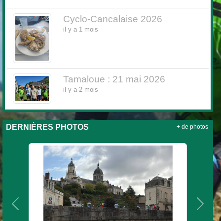
Cyclo-Cancalaise 2026
il y a 1 mois
Tamaloue : 21 mai 2026
il y a 2 mois
DERNIÈRES PHOTOS
+ de photos
Précedent
Suiva