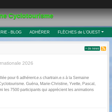
gne Cyclotourisme
RIE - BLOG
ADHÉRER
FLÈCHES de L'OUEST
+ de news
rnationale 2026
llée pour 6 adhérent.e.s chartrain.e.s à la Semaine
Cyclotourisme. Guéna, Marie-Christine, Yvette, Pascal,
 les 7500 participants qui apprécient les animations