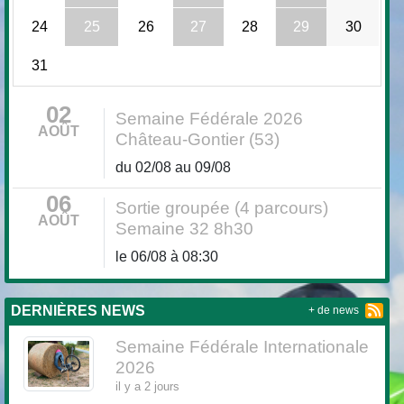
24
25
26
27
28
29
30
31
02
Semaine Fédérale 2026
AOÛT
Château-Gontier (53)
du 02/08 au 09/08
06
Sortie groupée (4 parcours)
AOÛT
Semaine 32 8h30
le 06/08 à 08:30
DERNIÈRES NEWS
+ de news
Semaine Fédérale Internationale
2026
il y a 2 jours